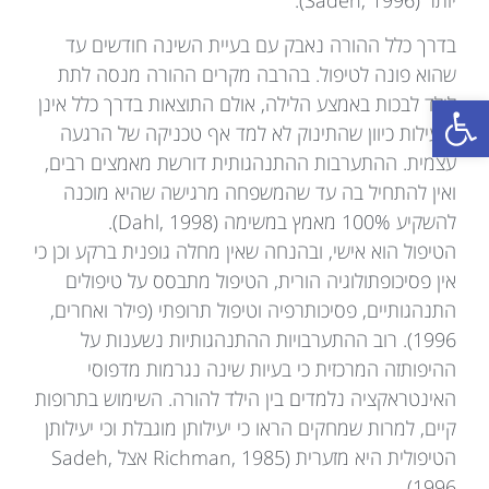
בדרך כלל ההורה נאבק עם בעיית השינה חודשים עד
שהוא פונה לטיפול. בהרבה מקרים ההורה מנסה לתת
פתח סרגל נגישות
לילד לבכות באמצע הלילה, אולם התוצאות בדרך כלל אינן
מועילות כיוון שהתינוק לא למד אף טכניקה של הרגעה
עצמית. ההתערבות ההתנהגותית דורשת מאמצים רבים,
ואין להתחיל בה עד שהמשפחה מרגישה שהיא מוכנה
להשקיע 100% מאמץ במשימה (Dahl, 1998).
הטיפול הוא אישי, ובהנחה שאין מחלה גופנית ברקע וכן כי
אין פסיכופתולוגיה הורית, הטיפול מתבסס על טיפולים
התנהגותיים, פסיכותרפיה וטיפול תרופתי (פילר ואחרים,
1996). רוב ההתערבויות ההתנהגותיות נשענות על
ההיפותזה המרכזית כי בעיות שינה נגרמות מדפוסי
האינטראקציה נלמדים בין הילד להורה. השימוש בתרופות
קיים, למרות שמחקים הראו כי יעילותן מוגבלת וכי יעילותן
הטיפולית היא מזערית (Richman, 1985 אצל Sadeh,
1996).