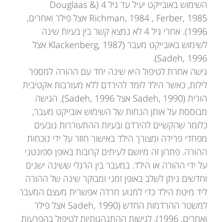
השימוש באובייקט יעיל עד גיל 4 (Douglaas &
Richman, 1984 , Ferber, 1985 אצל פילר ואחרים,
1996). אחרי גיל 4 לא נמצא קשר בין בעיות שינה
לשימוש באובייקט מעבר (Klackenberg, 1987 אצל
Sadeh, 1996).
גישה אחרת לטיפול היא שינה יחד עם ההורה למספר
לילות, כאשר הילד לומד להירדם ללא מעורבות אקטיבית
הורית (Sadeh, 1990 אצל Sadeh, 1996). הגישה
מבוססת על אותן הנחות של השימוש אובייקט מעבר,
כלומר שהקשיים להירדם ובעיות ההתעוררות נובעים
מפחדי פרידה ומצורך הילד באישור חוזר על ידי נוכחות
ההורה. פתרון זה מיושם לעיתים קרובות באופן ספונטני
על ידי ההורה או הילד. במעבר בין הרגלי ששינה ישנים
וחדשים ניתן לשלב באופן זמני ומבוקר שינה של ההורה
ליד מיטת הילד כדי למנוע חרדה אפשרית מעצם המעבר
למשטר ההרדמות החדש (Sadeh, 1990 אצל פילר
ואחרים, 1996). לגישות ההתנהגותיות לטיפול בהפרעות