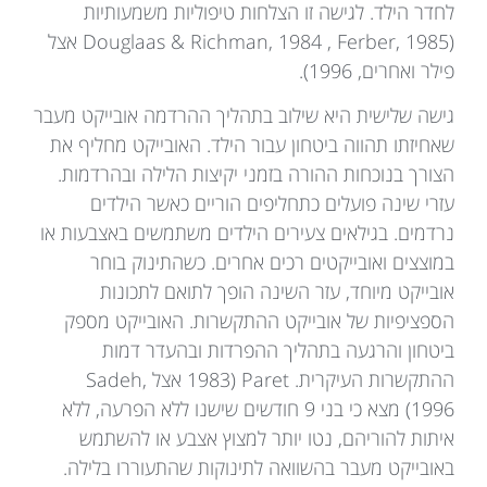
לחדר הילד. לגישה זו הצלחות טיפוליות משמעותיות
(Douglaas & Richman, 1984 , Ferber, 1985 אצל
פילר ואחרים, 1996).
גישה שלישית היא שילוב בתהליך ההרדמה אובייקט מעבר
שאחיזתו תהווה ביטחון עבור הילד. האובייקט מחליף את
הצורך בנוכחות ההורה בזמני יקיצות הלילה ובהרדמות.
עזרי שינה פועלים כתחליפים הוריים כאשר הילדים
נרדמים. בגילאים צעירים הילדים משתמשים באצבעות או
במוצצים ואובייקטים רכים אחרים. כשהתינוק בוחר
אובייקט מיוחד, עזר השינה הופך לתואם לתכונות
הספציפיות של אובייקט ההתקשרות. האובייקט מספק
ביטחון והרגעה בתהליך ההפרדות ובהעדר דמות
ההתקשרות העיקרית. Paret (1983 אצל Sadeh,
1996) מצא כי בני 9 חודשים שישנו ללא הפרעה, ללא
איתות להוריהם, נטו יותר למצוץ אצבע או להשתמש
באובייקט מעבר בהשוואה לתינוקות שהתעוררו בלילה.