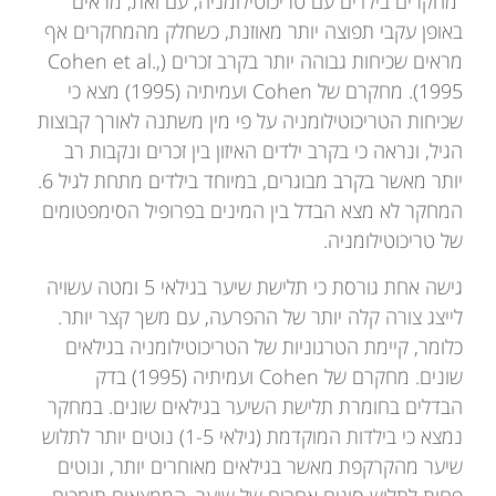
מחקרים בילדים עם טריכוטילומניה, עם זאת, מראים
באופן עקבי תפוצה יותר מאוזנת, כשחלק מהמחקרים אף
מראים שכיחות גבוהה יותר בקרב זכרים (Cohen et al.,
1995). מחקרם של Cohen ועמיתיה (1995) מצא כי
שכיחות הטריכוטילומניה על פי מין משתנה לאורך קבוצות
הגיל, ונראה כי בקרב ילדים האיזון בין זכרים ונקבות רב
יותר מאשר בקרב מבוגרים, במיוחד בילדים מתחת לגיל 6.
המחקר לא מצא הבדל בין המינים בפרופיל הסימפטומים
של טריכוטילומניה.
גישה אחת גורסת כי תלישת שיער בגילאי 5 ומטה עשויה
לייצג צורה קלה יותר של ההפרעה, עם משך קצר יותר.
כלומר, קיימת הטרגוניות של הטריכוטילומניה בגילאים
שונים. מחקרם של Cohen ועמיתיה (1995) בדק
הבדלים בחומרת תלישת השיער בגילאים שונים. במחקר
נמצא כי בילדות המוקדמת (גילאי 1-5) נוטים יותר לתלוש
שיער מהקרקפת מאשר בגילאים מאוחרים יותר, ונוטים
פחות לתלוש סוגים אחרים של שיער. הממצאים תומכים