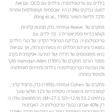
בילדים עם טריכוטילומניה ובילדים עם OCD. עם זאת
למעט נבדקים (13%) היו אובססיות וקומפולסיות אחרות
מלבד תלישת השיער (King et al., 1995).
מחקרם של Reeve ועמיתיה בדק תכונות קליניות
וקומורבידיות פסיכיאטרית ב- 10 ילדים עם
טריכוטילומניה. בבדיקת הפרופיל הקליני של הורי הילדים
נמצא כי ציוניהם הכללים היו בטווח הנורמה, אך עם זאת
נראו סימפטומים של חרדה ושל הפרעה אפקטיבית בקרב
מספר הורים. מחקרם של Hamdan-Allen (1991) סוקר
את הפרעת הטריכוטילומניה בילדות ומתייחס לאתיולוגיה
ולטיפול במחלה.
מחקרם של Cohen ועמיתיה (1995) בדק פרופיל קליני,
קומורבידיות והיסטוריה טיפולית של 123 תולשי שיער
בגילאים 53-2 (M=27.3, SD=12.9). מהממצאים עולה כי
רק 40% אובחנו כבעלי טריכוטילומניה. האבחנות
הקומורבידיות השכיחות ביותר היו הפרעות חרדה (15%),