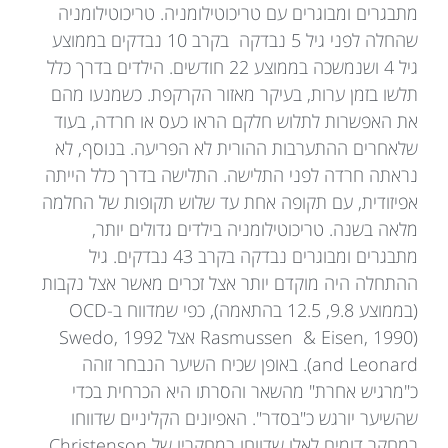
מתבגרים ומבוגרים עם טריכוטילומניה. טריכוטילומניה
שהחלה לפני גיל 5 נבדקה בקרב 10 נבדקים בממוצע
גיל 4 ושנמשכה בממוצע 22 חודשים. הילדים בדרך כלל
תלשו בזמן ערות, בעיקר מאזור הקרקפת. כשמנעו מהם
את האפשרות לתלוש חלקם הראו כעס או חרדה, בעוד
שלאחרים ההתערבות ההורית לא הפריעה. בנוסף, לא
נראתה חרדה לפני התלישה. התלישה בדרך כלל הייתה
אפיזודית, עם תקופה אחת עד שלוש תקופות של החלמה
מלאה בשנה. טריכוטילומניה בילדים גדולים יותר,
מתבגרים ומבוגרים נבדקה בקרב 43 נבדקים. גיל
ההתחלה היה מוקדם יותר אצל זכרים מאשר אצל נקבות
(בממוצע 9.8, 12.5 בהתאמה), כפי שמדווח ב-OCD
(Rasmussen & Eisen, 1990 אצל Swedo, 1992
and Leonard). באופן שכיח השיער הנבחר זוהה
כ"מרגיש אחרת" מהשאר והסרתו היא הכרחית בכדי
שהשיער יורגש כ"בסדר". האפיונים הקליניים שדווחו
במחקר דומים לאלו שדווחו במחקריו של Christenson