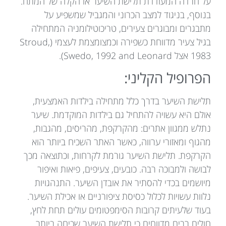
על חרדה המעודדת תלישת השיער או הקלה של המתח.
בנוסף, בניגוד למצב הכרוני והמגביל שמשפיע על
מתבגרים ומבוגרים צעירים, טריכוטילומניה המתחילה
בגיל צעיר מדווחת כשפירה וכמצומצמת לעצמי (Stroud,
1983 אצל Swedo, 1992 and Leonard).
הפרופיל הקליני:
תלישת השיער בדרך כלל מתחילה בילדות האמצעית,
אולם היא עשויה להתחיל גם בילדות המוקדמת. שיער
נתלש ממגוון אתרים: מהקרקפת, מהריסים, מהגבות,
מהגוף ומאזורי ערווה, כאשר האתר השכיח ביותר הוא
הקרקפת. תלישת השיער גורמת לקרחות, וכתוצאה מכך
לבושה ולמבוכה רבה. כובעים, צעיפים, פיאות ואיפור
מיושמים בכדי להסתיר את אובדן השיער. התנהגויות
נלוות עשויות לכלול כסיסת ציפורניים או אכילת השיער.
בעוד שלעיתים קרובות הסימפטומים עולים תחת לחץ,
חולים רבים מדווחים כי תלישת השיער שכיחה ביותר