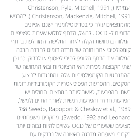
ועמיתיו (Christenson, Pyle, Mitchell, 1991 ;
Christenson, Mackenzie, Mitchell, 1991 ). להרגיש
מהממצאים עולה כי בטריכוטילומניה ישנם אפיונים
הדומים ל- OCD . למשל, הדחף לתלוש שערות ספציפיות
המלווה בתחושת הקלה לאחר התלישה, המוחלפת בדחף
קומפולסיבי אחר וחזרה של חרדה דומים לחרדה הרבה
המלווה את הדחף הקומפולסיבי לשטוף או לבדוק. כמו כן
שתי הקבוצות מכירות האי הרציונליות ובאי התחושה של
ההתנהגויות הקומפולסיביות שלהן ומתנגדות לביצוע
הטקסים. ההפרעות הפסיכיאטריות הקומורבידיות דומות
בשתי ההפרעות, כאשר ליותר ממחצית החולים יש
הפרעות חרדה והפרעות רגשיות לאורך החיים (למשל,
Swedo, Rapoport & Cheslow et al., 1989 אצל
Swedo, 1992 and Leonard). מחקרים משפחתיים
מציעים ששיעורים של OCD עשויים להיות גבוהים יותר
בקרובי משפחה מדרגה ראשונה של נבדקים עם