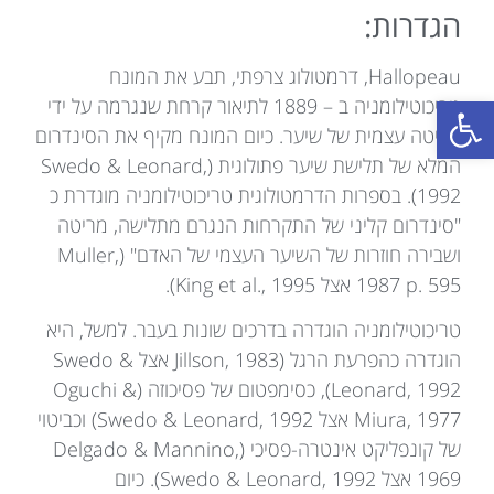
הגדרות:
Hallopeau, דרמטולוג צרפתי, תבע את המונח
פתח סרגל נגישות
טריכוטילומניה ב – 1889 לתיאור קרחת שנגרמה על ידי
מריטה עצמית של שיער. כיום המונח מקיף את הסינדרום
המלא של תלישת שיער פתולוגית (Swedo & Leonard,
1992). בספרות הדרמטולוגית טריכוטילומניה מוגדרת כ
"סינדרום קליני של התקרחות הנגרם מתלישה, מריטה
ושבירה חוזרות של השיער העצמי של האדם" (Muller,
1987 p. 595 אצל King et al., 1995).
טריכוטילומניה הוגדרה בדרכים שונות בעבר. למשל, היא
הוגדרה כהפרעת הרגל (Jillson, 1983 אצל Swedo &
Leonard, 1992), כסימפטום של פסיכוזה (Oguchi &
Miura, 1977 אצל Swedo & Leonard, 1992) וכביטוי
של קונפליקט אינטרה-פסיכי (Delgado & Mannino,
1969 אצל Swedo & Leonard, 1992). כיום