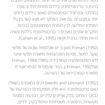
ברעיון כי טריכוטילומניה בילדים מתחת לגיל 6 שונה
במהלכה ובפרופיל הסימפטומים מאשר בילדים גדולים
יותר ובמבוגרים. עם זאת, המחקר לא מצא קשר בין גיל
התחלת התלישה לבין חומרת הסימפטומים בבגרות.
מחקרים אחרים טוענים כי טריכוטילומניה בילדות עשויה
להיות מחלה כרונית וקשה (Cohen et al., 1995).
Friman (1992) טוען כי יש אוכלוסיות שונות של תולשי
שיער. למשל, ספרות התנהגותית מתארת תולשי שיער
ללא פסיכופתולוגיה קומורבידית (Friman, 1984,1985
אצלFriman, 1992 ), בעוד שהספרות הפסיכיאטרית
מתארת קומורבידיות של ההפרעה.
Swedo and Leonard (1992) דנים במאמרם בשאלה
האם טריכוטילומניה היא חלק מספקטרום ההפרעות של
OCD. המחקר בודק אפיונים קליניים, הפרעות נוספות
מקושרות, היסטוריה משפחתית וטיפול בקרב ילדים,