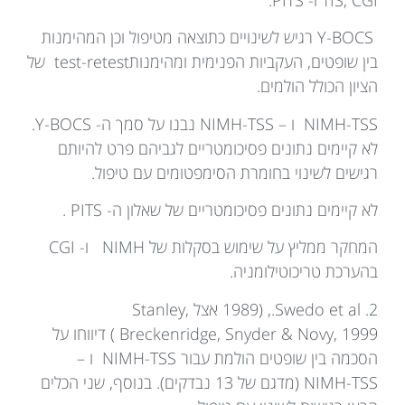
Y-BOCS רגיש לשינויים כתוצאה מטיפול וכן המהימנות
בין שופטים, העקביות הפנימית ומהימנותtest-retest של
הציון הכולל הולמים.
NIMH-TSS ו – NIMH-TSS נבנו על סמך ה- Y-BOCS.
לא קיימים נתונים פסיכומטריים לגביהם פרט להיותם
רגישים לשינוי בחומרת הסימפטומים עם טיפול.
לא קיימים נתונים פסיכומטריים של שאלון ה- PITS .
המחקר ממליץ על שימוש בסקלות של NIMH ו- CGI
בהערכת טריכוטילומניה.
2. Swedo et al., (1989 אצל Stanley,
Breckenridge, Snyder & Novy, 1999 ) דיווחו על
הסכמה בין שופטים הולמת עבור NIMH-TSS ו –
NIMH-TSS (מדגם של 13 נבדקים). בנוסף, שני הכלים