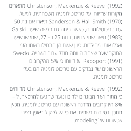
Christenson, Mackenzie & Reeve (1992) מתארים
מקורות שדיווחו על טריכוטילומניה משפחתית. למשל,
Sanderson & Hall-Smith (1970) תיארו אם בת 50
עם טריכוטילומניה, כאשר ביתה גם תלשה שיער. Galski
(1983) תיאר שתי אחיות, בנות 25 ו – 27, שתלשו שיער
ואכלו אותו מהילדות. כיוון ששתיהן התחילו באותו הזמן
החוקר שער שאחת היוותה מודל עבור השנייה. Swedo
& Rapoport (1991) דיווחו כי 5% מהקרובים
הראשונים של נבדקים עם טריכוטילומניה הם בעלי
טריכוטילומניה.
Christenson, Mackenzie & Reeve (1992) מדווחים
כי מתוך 161 מבוגרים ילדים ונוער שהגיעו למרפאה, ל –
8% היו קרובים מדרגה ראשונה עם טריכוטילומניה. מכאן
תתכן נטייה תורשתית, אם כי יש לשקול באופן רציני
אפשרות של modeling.