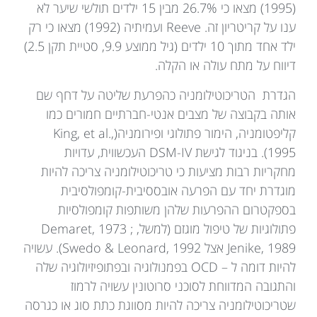
(1995) מצאו כי 26.7% מבין 15 ילדים תולשי שיער לא
ענו על קריטריון זה. Reeve ועמיתיה (1992) מצאו כי רק
ילד אחד מתוך 10 ילדים (גיל ממוצע 9.9, סטיית תקן 2.5)
דיווח על מתח עולה או הקלה.
הגדרת הטריכוטילומניה כהפרעת שליטה על דחף שם
אותה בקבוצה של מצבים אנטי-חברתיים חמורים כמו
קליפטומניה, הימור פתולוגי ופירומניה(King, et al.,
1995). בניגוד לגישת DSM-IV העכשווית, עדויות
מחקריות רבות מציעות כי טריכוטילומניה צריכה להיות
מוגדרת יחד עם הפרעה אובססיבית-קומפולסיבית
בספקטרום ההפרעות שלהן משותפות קומפולסיות
פתולוגיות של טיפול מוגזם (למשל, Demaret, 1973 ;
Jenike, 1989 אצל Swedo & Leonard, 1992). עשויה
להיות דומה ל – OCD בפמנולוגיה ובפתופיזיולוגיה שלה
והתגובה המדווחת לסוכני סרוטונין עשויה לרמוז
שטריכוטילומניה צריכה להיות מסווגת כתת סוג או כגרסה