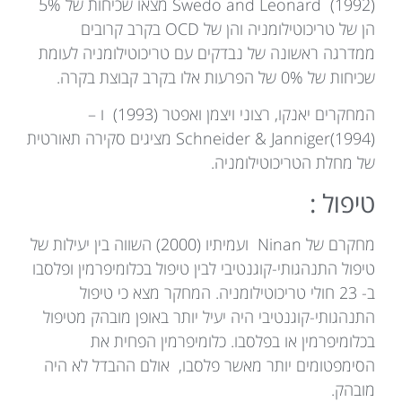
Swedo and Leonard (1992) מצאו שכיחות של 5%
הן של טריכוטילומניה והן של OCD בקרב קרובים
ממדרגה ראשונה של נבדקים עם טריכוטילומניה לעומת
שכיחות של 0% של הפרעות אלו בקרב קבוצת בקרה.
המחקרים יאנקו, רצוני ויצמן ואפטר (1993) ו –
Schneider & Janniger(1994) מציגים סקירה תאורטית
של מחלת הטריכוטילומניה.
טיפול :
מחקרם של Ninan ועמיתיו (2000) השווה בין יעילות של
טיפול התנהגותי-קוגנטיבי לבין טיפול בכלומיפרמין ופלסבו
ב- 23 חולי טריכוטילומניה. המחקר מצא כי טיפול
התנהגותי-קוגנטיבי היה יעיל יותר באופן מובהק מטיפול
בכלומיפרמין או בפלסבו. כלומיפרמין הפחית את
הסימפטומים יותר מאשר פלסבו, אולם ההבדל לא היה
מובהק.