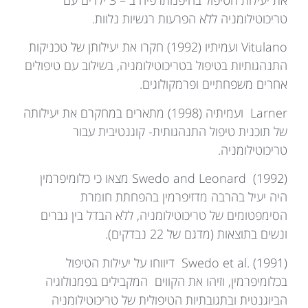
את יעילות הטיפול בהיפנותרפיה ב – 3 ילדים עם
טריכוטילומניה ללא הפרעות רגשיות נלוות.
Vitulano ועמיתיו (1992) חקרו את יעילותן של טכניקות
התנהגותיות בטיפול בטריכוטילומניה, בשילוב עם טיפולים
אחרים משפחתיים ופרמקולוגים.
Larner ועמיתיה (1998) מתארים במחקרם את יעילותה
של תוכנית טיפול התנהגותית- קוגנטיבית עבור
טריכוטילומניה.
Swedo and Leonard (1992) מצאו כי כלומיפרמין
היה יעיל בהרבה מדזיפרמין בהפחתת חומרת
הסימפטומים של טריכוטילומניה, ללא הבדל בין גברים
ונשים בתוצאות (מדגם של 22 נבדקים).
Swedo et al. (1991) דיווחו על יעילות הטיפול
בכלומיפרמין, וזיהו את הקווים המקבילים בפמנולוגיה
הביוגנטית ובתגובתיות הטיפולית של טריכוטילומניה