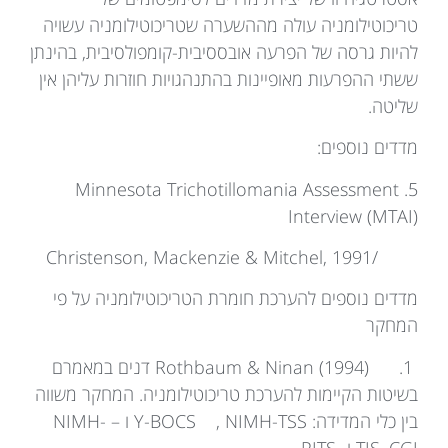
טריכוטילומניה עולה מההשערה שטריכוטילומניה עשויה
להיות גרסה של הפרעה אובססיבית-קומפולסיבית, בהינתן
ששתי ההפרעות מאופיינות בהתנהגויות חוזרות עליהן אין
שליטה.
מדדים נוספים:
5. Minnesota Trichotillomania Assessment
Interview (MTAI)
/Christenson, Mackenzie & Mitchel, 1991
מדדים נוספים להערכת חומרת הטריכוטילומניה על פי
המחקר
1. Rothbaum & Ninan (1994) דנים במאמרם
בשיטות הקיימות להערכת טריכוטילומניה. המחקר משווה
בין כלי המדידה: Y-BOCS , NIMH-TSS ו – NIMH-
TIS, CGI ו- PITS.