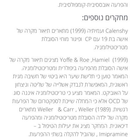
והפרעה אובססיבית-קומפולסיבית.
מחקרים נוספים:
Calenshy ועמיתיה (1999) מתארים תיאור מקרה של
אישה בת 19 עם CP ופיגור מוחי הסובלת
מטריכוטילומניה.
Yoffe & Roe ,Hamiel (1999) מציגים תיאור מקרה של
אישה הסובלת מהפרעה ביפולרית ומטריכוטילומניה.
המאמר טוען כי תלישת שיער היא ביטוי של חשיבה מגית
ראשונית, המאפשרת לנבדק אשלייה של שליטה וניצחון
על האוביקט. המאמר מציע כי טריכוטילומניה איננה סוג
של OCD אלא כי המחלה שייכת לספקטרום של הפרעות
רגשיות. Weller & Carr , Weller (1989) מתארים
מקרה של ילדה הסובלת מטריכוטילומניה ומהפרעה
דיכאונית. המחקר מציג את יעילות הטיפול ב –
Imipramine , שהוביל להקלה בשתי ההפרעות.