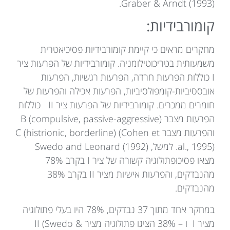
Graber & Arndt (1993).
קומורבידיות:
מחקרים מראים כי קיימת קומורבידיות פסיכיאטרית
משמעותית בטריכוטילומניה. קומורבידיות של הפרעות ציר
I כוללות הפרעות חרדה, הפרעות רגשיות, הפרעות
אובססיביות-קומפולסיביות, הפרעות אכילה והפרעות של
חומרים ממכרים. קומורבידיות של הפרעות ציר II כוללות
הפרעות מצבר B (compulsive, passive-aggressive)
והפרעות מצבר C (histrionic, borderline) (Cohen et
al., 1995). למשל, Swedo and Leonard (1992)
מצאו פסיכופתולוגיה קשורה של ציר I בקרב 78%
מהנבדקים, והפרעות אישיות מציר II בקרב 38%
מהנבדקים.
במחקר אחד מתוך 37 נבדקים, 78% היו בעלי פתולוגיה
מציר I ו – 38% הציגו פתולוגיה מציר II (Swedo &