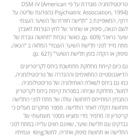
טריכוטילומניה מוגדרת על פי DSM-IV (American
Psychiatric Association, 1994) כהפרעת שליטה על
דחף, המאופיינת ב "תלישה חוזרת של השיער העצמי
לשם הנאה, סיפוק או שחרור של לחץ הגורמת לאובדן
שיער נראה" (p. 609), כאשר נוכחת "תחושה גוברת של
מתח מייד לפני תלישת השיער העצמי" המלווה ב "הנאה,
סיפוק או הקלה בזמן תלישת השיער" (p. 621).
גם כיום קיימת מחלוקת מתמשכת ביחס לקריטריונים
הדיאגנוסטיים המתאימים וההגדרה של טריכוטילומניה,
כמו גם ביחס לשאלת האתיולוגיה של טריכוטילומניה.
למשל, מחלוקת שכיחה בספרות קיימת ביחס לקריטריון
המבחין המתייחס לתחושה עולה של מתח לפני התלישה
ותחושת הקלה לאחר התלישה. מספר מחקרים מעלים כי
קריטריון זה מחמיר מדי ומוציא מספר משמעותי של
נבדקים עם תלישת שיער, שאינם חווים עלייה במתח לפני
התלישה או תחושת סיפוק אחריה. למשל,King ועמיתיו