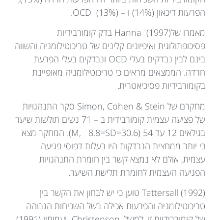
הפרעות דיכאון (14%) ו – OCD (13%).
מאמרו שלHanna (1997) בדק קומורבידיות
פסיכופתולוגית ואיפיונים קלינים של טריכוטילומניה והשווה
בינם לבין נבדקים בעלי OCD ונבדקים בעלי הפרעת
חרדה. הממצאים מראים כי טריכוטילומניה מאופיינת
בקומורבידיות פסיכיאטרית.
מחקרם של Simon, Cohen & Stein סקר התנהגויות
של פציעה עצמית קומורבידית ב – 71 נשים תולשות שיער
בגילאים 12 עד 54 (30.6=M, 8.8=SD). המחקר מצא
כי יותר ממחצית הנבדקות היו בעלות דפוסי פגיעה
עצמית, אולם לא נמצא קשר בין חומרת התנהגויות
הפגיעה העצמית לחומרת תלישת השיער.
Tattersall (1992) טוען כי יש לבחון את הקשר בין
טריכוטילומניה והפרעות אכילה בשל השכיחות הגבוהה
של קומורבידיות זו. למשל, Christenson ועמיתיו (1991)