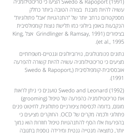
Swedo & Rapoport (1991) הציעו כי טריכוטילומניה
עשויה להיות מובנת בצורה הטובה ביותר כחלק
מספקטרום נרחב יותר של "התנהגויות 'אבל' פתולוגיות"
הנקבעות באופן ביולוגי כמו תלישת נוצות קומפולסיבית
בציפורים (Grindlinger & Ramsay, 1991 אצל King,
et al., 1995).
נתונים פנומנולוגים, נוירוביולוגים וגנטיים-משפחתיים
מציעים כי טריכוטילומניה עשויה להיות קשורה להפרעה
אובססיבית-קומפולסיבית (Swedo & Rapoport,
1991).
Swedo and Leonard (1992) טוענים כי ניתן לראות
את טריכוטילומניה כהפרעה של טיפול (grooming)
מוגזם, בדומה לכסיסת ציפורניים פתולוגית, לחיטוט פנים
פתולוגי ולכמה מקרים של OCD. החוקרים מציעים כי
בהפרעות אלו הסף להתנהגויות טיפול חוזרות הוא נמוך
יותר, כתוצאה מנטייה גנטית ומירידה נוספת בתגובה