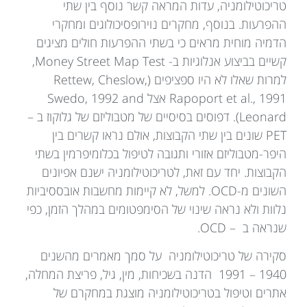
טריכוטילומניה, עדות המראה קשר נוסף בין שתי
ההפרעות. בנוסף, מחקרים נוירופסיכולוגים ומחקרי
הדמיה מוחית מראים כי בשתי ההפרעות חולים מציגים
קשיים בביצוע אנלוגיות ב- Money Street Map Test,
למרות שאלו לא היו ספציפים (Rettew, Cheslow,
Rapoport et al., 1991 אצל Swedo, 1992 and
Leonard). דפוסים בסיסיים של מטבוליזם של גלוקוז ב –
PET שונים בין שתי הקבוצות, אולם נראו קשרים בין
היפר-מטבוליזם אזורי ותגובה לטיפול בכלומיפרמין בשתי
הקבוצות. יחד עם זאת, לטריכוטילומניה ישנם אפיונים
השונים מ-OCD. למשל, לא קיימות מחשבות אובססיביות
נלוות ולא נראה שינוי של הסימפטומים במהלך הזמן, כפי
שנראה ב – OCD.
סקירה של טריכוטילומניה על סמך מאמרים מהשנים
1940 – 1991 הדנה בשכיחות, מין, גיל, פריצת המחלה,
אתרים וטיפול בטריכוטילומניה מוצגת במחקרם של