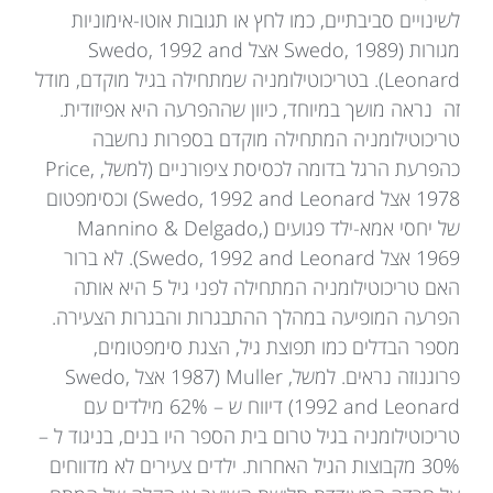
לשינויים סביבתיים, כמו לחץ או תגובות אוטו-אימוניות
מגורות (Swedo, 1989 אצל Swedo, 1992 and
Leonard). בטריכוטילומניה שמתחילה בגיל מוקדם, מודל
זה נראה מושך במיוחד, כיוון שההפרעה היא אפיזודית.
טריכוטילומניה המתחילה מוקדם בספרות נחשבה
כהפרעת הרגל בדומה לכסיסת ציפורניים (למשל, Price,
1978 אצל Swedo, 1992 and Leonard) וכסימפטום
של יחסי אמא-ילד פגועים (Mannino & Delgado,
1969 אצל Swedo, 1992 and Leonard). לא ברור
האם טריכוטילומניה המתחילה לפני גיל 5 היא אותה
הפרעה המופיעה במהלך ההתבגרות והבגרות הצעירה.
מספר הבדלים כמו תפוצת גיל, הצגת סימפטומים,
פרוגנוזה נראים. למשל, Muller (1987 אצל Swedo,
1992 and Leonard) דיווח ש – 62% מילדים עם
טריכוטילומניה בגיל טרום בית הספר היו בנים, בניגוד ל –
30% מקבוצות הגיל האחרות. ילדים צעירים לא מדווחים