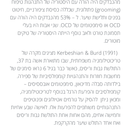
מהנבדקים היה הורה עם היסטוריה של התנהגות טיפוח
(grooming) פתולוגית, שכללה כסיסת ציפורניים, חיטוט
בפנים ותלישת שיער. ל – 53% מהנבדקים היה הורה עם
OCD או סימפטומים של OCD. שני אבות היו בעלי
תסמונת טורט ולאב נוסף הייתה היסטוריה של טיקים
מוטורים.
Kerbeshian & Burd (1991) מציגים מקרה של
טריכוטילומניה משפחתית, שבו מתוארת אשה בת 37,
התולשת גבות וריסים, כאשר כבר בגיל 6 נראו סימנים של
מחשבות חוזרות והתנהגויות קומפולסיביות של ספירה.
בילדותה סבלה מדיכאון, סימפטומים אובססיסים –
קומפולסיבים והפרעת הרגל בנוסף לטריכוטילומניה,
ומכאן ניתן להסיק על גורמים אטיולוגים ופנוטיפים
התנהגותיים משותפים להפרעות אלו. לאישה שבע אחיות
וחמישה אחים, מהם אחות אחת התולשת גבות וריסים
ואח אחד התולש שיער מהקרקפת.