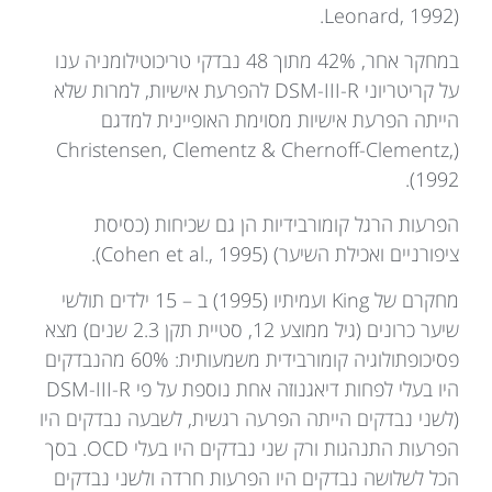
Leonard, 1992).
במחקר אחר, 42% מתוך 48 נבדקי טריכוטילומניה ענו
על קריטריוני DSM-III-R להפרעת אישיות, למרות שלא
הייתה הפרעת אישיות מסוימת האופיינית למדגם
(Christensen, Clementz & Chernoff-Clementz,
1992).
הפרעות הרגל קומורבידיות הן גם שכיחות (כסיסת
ציפורניים ואכילת השיער) (Cohen et al., 1995).
מחקרם של King ועמיתיו (1995) ב – 15 ילדים תולשי
שיער כרונים (גיל ממוצע 12, סטיית תקן 2.3 שנים) מצא
פסיכופתולוגיה קומורבידית משמעותית: 60% מהנבדקים
היו בעלי לפחות דיאגנוזה אחת נוספת על פי DSM-III-R
(לשני נבדקים הייתה הפרעה רגשית, לשבעה נבדקים היו
הפרעות התנהגות ורק שני נבדקים היו בעלי OCD. בסך
הכל לשלושה נבדקים היו הפרעות חרדה ולשני נבדקים