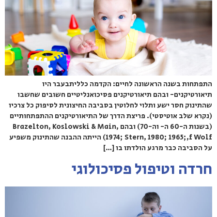
התפתחות בשנה הראשונה לחיים: הקדמה כלליתבעבר היו
תיאורטיקנים- ובהם תיאורטיקנים פסיכואנליטיים חשובים שחשבו
שהתינוק חסר ישע ותלוי לחלוטין בסביבה החיצונית לסיפוק כל צרכיו
(נקרא שלב אוטיסטי). פריצת הדרך של התיאורטיקנים ההתפתחותיים
(בשנות ה-60 ה- וה-70) ובהם Brazelton, Koslowski & Main,
1974; Stern, 1980; 1965;,f Wolf) הייתה ההבנה שהתינוק משפיע
על הסביבה כבר מרגע הולדתו בו […]
חרדה וטיפול פסיכולוגי