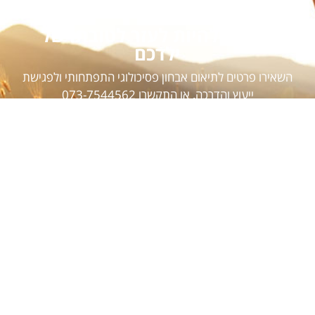
אשמח להיות לעזר לטובתו של
ילדכם
השאירו פרטים לתיאום אבחון פסיכולוגי התפתחותי ולפגישת
ייעוץ והדרכה, או התקשרו
073-7544562
כתובת הקליניקה - בר כוכבא 40, רמת גן.
שליחה