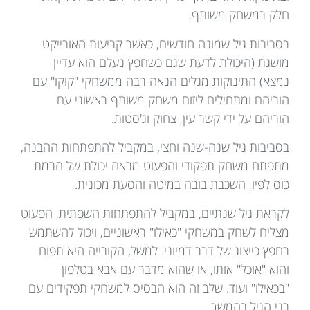
חלק במשחק משותף.
בסביבות גיל שמונה חודשים, כאשר קביעות האובייקט
מושגת (היכולת לדעת שגם כשחפץ נעלם הוא עדיין
נמצא) התינוקות מגלים הנאה רבה ממשחקי "קוקו" עם
הוריהם ומתחילים ליזום משחק משותף ראשוני עם
הוריהם על ידי קשר עין, צחוק וג'סטות.
בסביבות גיל שנה-שנה וחצי, במקביל להתפתחות ההבנה,
מתפתח משחק תפקודי והפעוט מראה יכולת של הרמת
כוס לפיו, השכבת בובה במיטה והסעת מכונית.
לקראת גיל שנתיים, במקביל להתפתחות השפתית, הפעוט
מצליח לשחק במשחקי "כאילו" ראשוניים, ויכול להשתמש
בחפץ כייצוג של דבר דמיוני. למשל, הקובייה היא תפוח
והוא "אוכל" אותו, או שהוא מדבר עם אבא בטלפון
"בכאילו" ועוד. שלב זה הוא הבסיס למשחקי תפקידים עם
בני הגיל בהמשך.