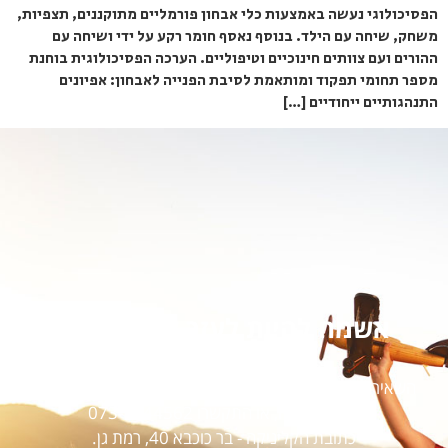
הפסיכולוגי נעשה באמצעות כלי אבחון פורמליים מתוקננים, תצפיות,
משחק, שיחה עם הילד. בנוסף נאסף חומר רקע על ידי ושיחה עם
ההורים ועם צוותים חינוכיים וטיפוליים. הערכה הפסיכולוגית בוחנת
מספר תחומי תפקוד ומותאמת לסיבת הפנייה לאבחון: אפיונים
התנהגותיים ייחודיים […]
אשמח להיות לעזר לטובתו של
ילדכם
השאירו פרטים לתיאום אבחון פסיכולוגי התפתחותי ולפגישת
ייעוץ והדרכה, או התקשרו
073-7544562
כתובת הקליניקה - בר כוכבא 40, רמת גן.